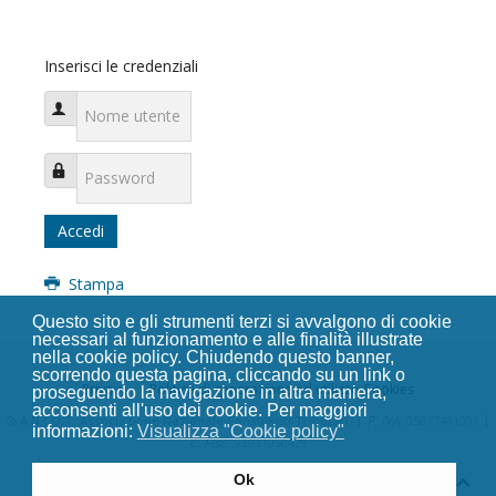
Inserisci le credenziali
Nome utente
Password
Accedi
Stampa
Questo sito e gli strumenti terzi si avvalgono di cookie
necessari al funzionamento e alle finalità illustrate
nella cookie policy. Chiudendo questo banner,
scorrendo questa pagina, cliccando su un link o
Privacy
Politica di generazione ed utilizzo Cookies
proseguendo la navigazione in altra maniera,
acconsenti all'uso dei cookie. Per maggiori
|
|
®
A.N.CO.T. Associazione Nazionale Consulenti Tributari
P. IVA
: 05877481001
informazioni:
Visualizza "Cookie policy"
C. Fisc.
: 93011050429
Ok