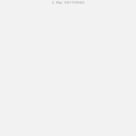
C. Fisc.
: 93011050429