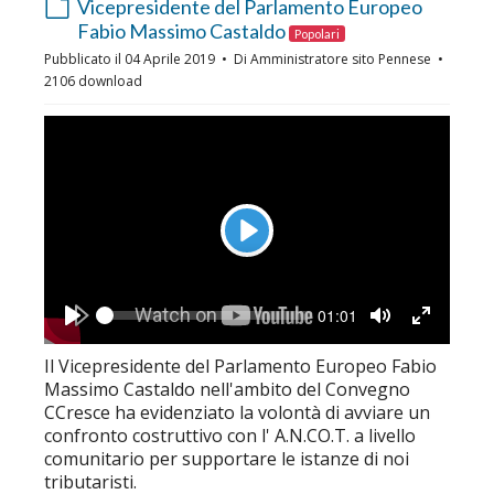
default
Vicepresidente del Parlamento Europeo
Fabio Massimo Castaldo
Popolari
Pubblicato il 04 Aprile 2019
Di
Amministratore sito Pennese
2106 download
Play
Seek
Current
01:01
time
Play
Toggle
Toggle
Mute
Fullscreen
Il Vicepresidente del Parlamento Europeo Fabio
Massimo Castaldo nell'ambito del Convegno
CCresce ha evidenziato la volontà di avviare un
confronto costruttivo con l' A.N.CO.T. a livello
comunitario per supportare le istanze di noi
tributaristi.