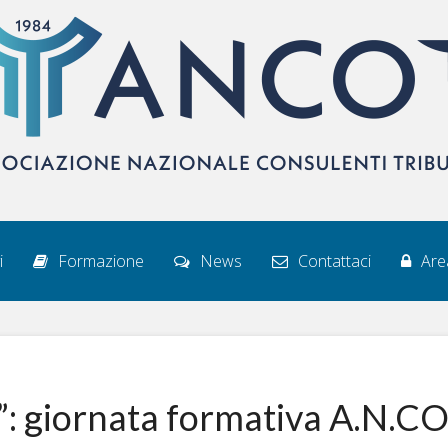
i
Formazione
News
Contattaci
Area
”: giornata formativa A.N.CO