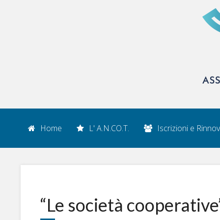
Home
L' A.N.CO.T.
Iscrizioni e Rinnov
“Le società cooperative