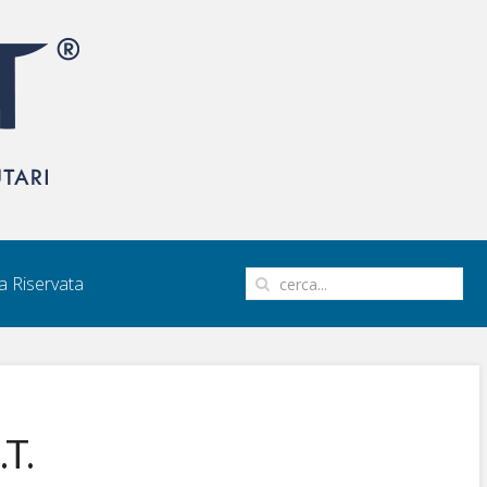
 Riservata
.T.