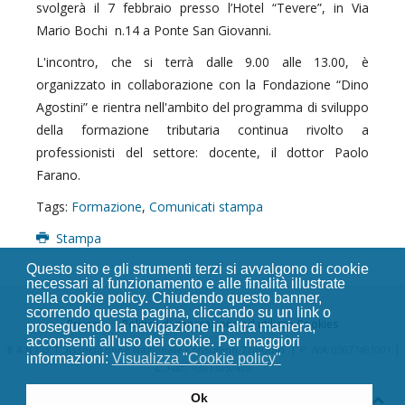
svolgerà il 7 febbraio presso l’Hotel “Tevere”, in Via
Mario Bochi n.14 a Ponte San Giovanni.
L'incontro, che si terrà dalle 9.00 alle 13.00, è
organizzato in collaborazione con la Fondazione “Dino
Agostini” e rientra nell'ambito del programma di sviluppo
della formazione tributaria continua rivolto a
professionisti del settore: docente, il dottor Paolo
Farano.
Tags:
Formazione
,
Comunicati stampa
Stampa
Questo sito e gli strumenti terzi si avvalgono di cookie
necessari al funzionamento e alle finalità illustrate
nella cookie policy. Chiudendo questo banner,
scorrendo questa pagina, cliccando su un link o
Privacy
Politica di generazione ed utilizzo Cookies
proseguendo la navigazione in altra maniera,
acconsenti all'uso dei cookie. Per maggiori
|
|
®
A.N.CO.T. Associazione Nazionale Consulenti Tributari
P. IVA
: 05877481001
informazioni:
Visualizza "Cookie policy"
C. Fisc.
: 93011050429
Ok