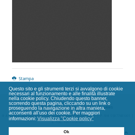
Stampa
Questo sito e gli strumenti terzi si avvalgono di cookie
necessari al funzionamento e alle finalità illustrate
nella cookie policy. Chiudendo questo banner,
scorrendo questa pagina, cliccando su un link o
Privacy
Politica di generazione ed utilizzo Cookies
proseguendo la navigazione in altra maniera,
acconsenti all'uso dei cookie. Per maggiori
|
|
®
A.N.CO.T. Associazione Nazionale Consulenti Tributari
P. IVA
: 05877481001
informazioni:
Visualizza "Cookie policy"
C. Fisc.
: 93011050429
Ok