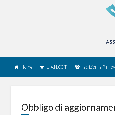
Home
L' A.N.CO.T.
Iscrizioni e Rinnov
Obbligo di aggiorname