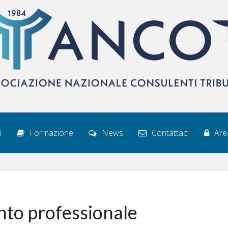
i
Formazione
News
Contattaci
Area
nto professionale