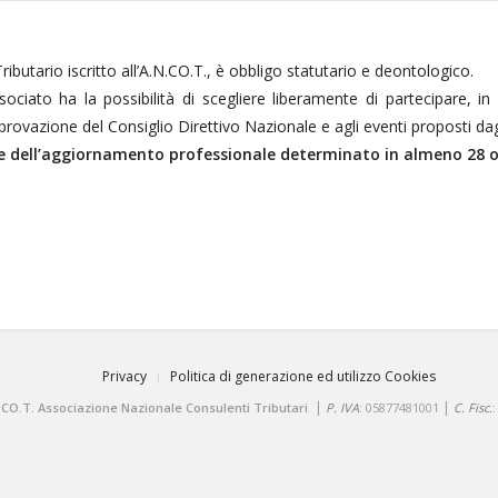
butario iscritto all’A.N.CO.T., è obbligo statutario e deontologico.
ssociato ha la possibilità di scegliere liberamente di partecipare, in
zione del Consiglio Direttivo Nazionale e agli eventi proposti dagli
e e dell’aggiornamento professionale determinato in almeno 28 o
Privacy
Politica di generazione ed utilizzo Cookies
|
|
.CO.T. Associazione Nazionale Consulenti Tributari
P. IVA
: 05877481001
C. Fisc.