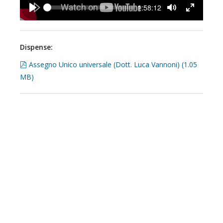
Seek
Current
1:58:12
time
Play
Toggle
Toggle
Mute
Fullscreen
Dispense:
pdf
Assegno Unico universale (Dott. Luca Vannoni)
(
1.05
MB
)