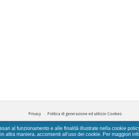
Privacy
Politica di generazione ed utilizzo Cookies
|
|
.CO.T. Associazione Nazionale Consulenti Tributari
P. IVA
: 05877481001
C. Fisc.
essari al funzionamento e alle finalità illustrate nella cookie p
n altra maniera, acconsenti all'uso dei cookie. Per maggiori inf