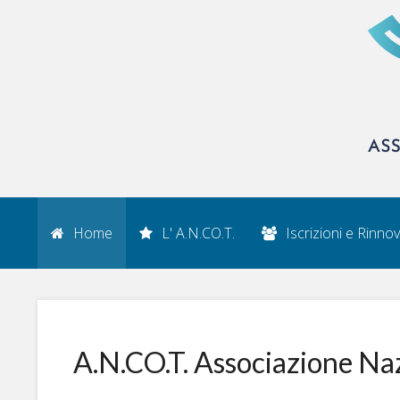
Home
L' A.N.CO.T.
Iscrizioni e Rinnov
A.N.CO.T. Associazione Na