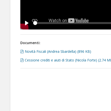
Seek
Play
Documenti:
pdf
Novità Fiscali (Andrea Sbardella)
(
896 KB
)
pdf
Cessione crediti e aiuti di Stato (Nicola Forte)
(
2.74 M