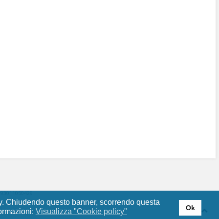
: 93011050429
olicy. Chiudendo questo banner, scorrendo questa
Ok
ormazioni:
Visualizza "Cookie policy"