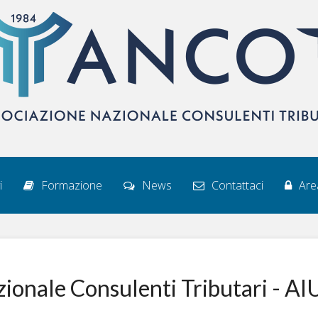
i
Formazione
News
Contattaci
Area
zionale Consulenti Tributari - A