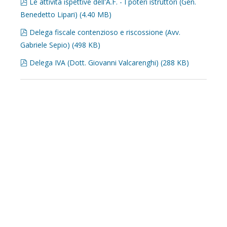
pdf
Le attività ispettive dell'A.F. - I poteri istruttori (Gen.
Benedetto Lipari)
(
4.40 MB
)
pdf
Delega fiscale contenzioso e riscossione (Avv.
Gabriele Sepio)
(
498 KB
)
pdf
Delega IVA (Dott. Giovanni Valcarenghi)
(
288 KB
)