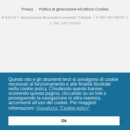
Privacy
Politica di generazione ed utilizzo Cookies
|
|
®
A.N.CO.T. Associazione Nazionale Consulenti Tributari
P. IVA
: 05877481001
C. Fisc.
: 93011050429
Questo sito e gli strumenti terzi si avvalgono di cookie
necessari al funzionamento e alle finalità illustrate
nella cookie policy. Chiudendo questo banner,
scorrendo questa pagina, cliccando su un link o
proseguendo la navigazione in altra maniera,
acconsenti all'uso dei cookie. Per maggiori
informazioni:
Visualizza "Cookie policy"
Ok