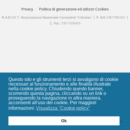
Privacy
Politica di generazione ed utilizzo Cookies
|
|
®
A.N.CO.T. Associazione Nazionale Consulenti Tributari
P. IVA
: 05877481001
C. Fisc.
: 93011050429
Questo sito e gli strumenti terzi si avvalgono di cookie
necessari al funzionamento e alle finalità illustrate
nella cookie policy. Chiudendo questo banner,
scorrendo questa pagina, cliccando su un link o
proseguendo la navigazione in altra maniera,
acconsenti all'uso dei cookie. Per maggiori
informazioni:
Visualizza "Cookie policy"
Ok