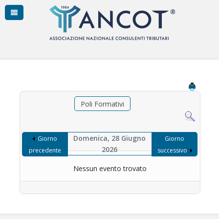
Poli Formativi
Domenica, 28 Giugno
Giorno
Giorno
2026
precedente
successivo
Nessun evento trovato