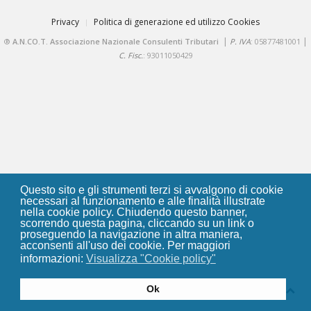
Privacy
Politica di generazione ed utilizzo Cookies
|
|
®
A.N.CO.T. Associazione Nazionale Consulenti Tributari
P. IVA
: 05877481001
C. Fisc.
: 93011050429
Questo sito e gli strumenti terzi si avvalgono di cookie
necessari al funzionamento e alle finalità illustrate
nella cookie policy. Chiudendo questo banner,
scorrendo questa pagina, cliccando su un link o
proseguendo la navigazione in altra maniera,
acconsenti all'uso dei cookie. Per maggiori
informazioni:
Visualizza "Cookie policy"
Ok