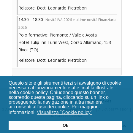
Relatore: Dott. Leonardo Pietrobon
14:30 - 18:30
Novità IVA 2026 e ultime novità Finanziaria
2026
Polo formativo: Piemonte / Valle d'Aosta
Hotel Tulip Inn Turin West, Corso Allamano, 153 -
Rivoli (TO)
Relatore: Dott. Leonardo Pietrobon
Questo sito e gli strumenti terzi si avvalgono di cookie
necessari al funzionamento e alle finalità illustrate
nella cookie policy. Chiudendo questo banner,
scorrendo questa pagina, cliccando su un link o
Privacy
Politica di generazione ed utilizzo Cookies
proseguendo la navigazione in altra maniera,
acconsenti all'uso dei cookie. Per maggiori
|
|
®
A.N.CO.T. Associazione Nazionale Consulenti Tributari
P. IVA
: 05877481001
informazioni:
Visualizza "Cookie policy"
C. Fisc.
: 93011050429
Ok