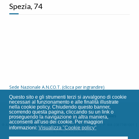
Spezia, 74
Sede Nazionale A.N.CO.T. (clicca per ingrandire)
Questo sito e gli strumenti terzi si avvalgono di cookie
necessari al funzionamento e alle finalità illustrate
nella cookie policy. Chiudendo questo banner,
scorrendo questa pagina, cliccando su un link o
Privacy
Politica di generazione ed utilizzo Cookies
proseguendo la navigazione in altra maniera,
acconsenti all'uso dei cookie. Per maggiori
|
|
®
A.N.CO.T. Associazione Nazionale Consulenti Tributari
P. IVA
: 05877481001
informazioni:
Visualizza "Cookie policy"
C. Fisc.
: 93011050429