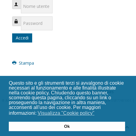
Nome utente
Password
Accedi
Stampa
Questo sito e gli strumenti terzi si avvalgono di cookie
necessari al funzionamento e alle finalità illustrate
Privacy
Politica di generazione ed utilizzo Cookies
nella cookie policy. Chiudendo questo banner,
scorrendo questa pagina, cliccando su un link o
|
|
®
A.N.CO.T. Associazione Nazionale Consulenti Tributari
P. IVA
: 05877481001
proseguendo la navigazione in altra maniera,
C. Fisc.
: 93011050429
acconsenti all'uso dei cookie. Per maggiori
informazioni:
Visualizza "Cookie policy"
Ok