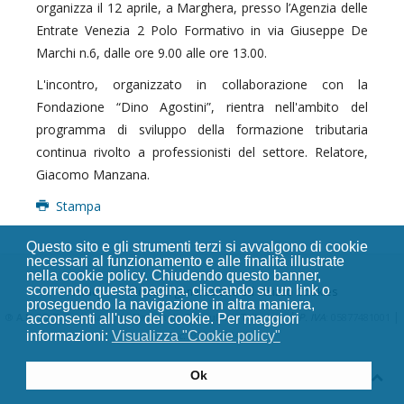
organizza il 12 aprile, a Marghera, presso l’Agenzia delle
Entrate Venezia 2 Polo Formativo in via Giuseppe De
Marchi n.6, dalle ore 9.00 alle ore 13.00.
L'incontro, organizzato in collaborazione con la
Fondazione “Dino Agostini”, rientra nell'ambito del
programma di sviluppo della formazione tributaria
continua rivolto a professionisti del settore. Relatore,
Giacomo Manzana.
Stampa
Questo sito e gli strumenti terzi si avvalgono di cookie
necessari al funzionamento e alle finalità illustrate
nella cookie policy. Chiudendo questo banner,
scorrendo questa pagina, cliccando su un link o
Privacy
Politica di generazione ed utilizzo Cookies
proseguendo la navigazione in altra maniera,
|
|
®
A.N.CO.T. Associazione Nazionale Consulenti Tributari
P. IVA
: 05877481001
acconsenti all'uso dei cookie. Per maggiori
C. Fisc.
: 93011050429
informazioni:
Visualizza "Cookie policy"
Ok