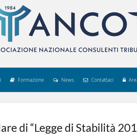
i
Formazione
News
Contattaci
Area
are di “Legge di Stabilità 20