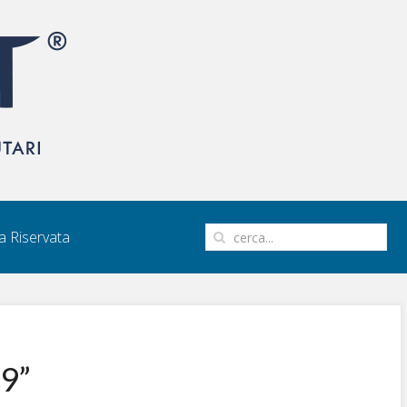
 Riservata
19”