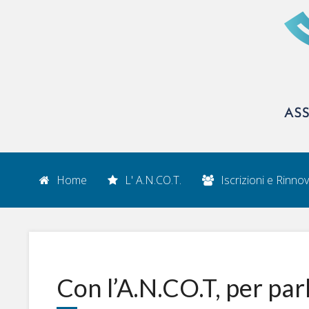
Home
L' A.N.CO.T.
Iscrizioni e Rinnov
Con l’A.N.CO.T, per parl