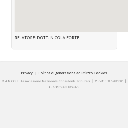
RELATORE: DOTT. NICOLA FORTE
Privacy
Politica di generazione ed utilizzo Cookies
|
|
®
A.N.CO.T. Associazione Nazionale Consulenti Tributari
P. IVA
: 05877481001
C. Fisc.
: 93011050429