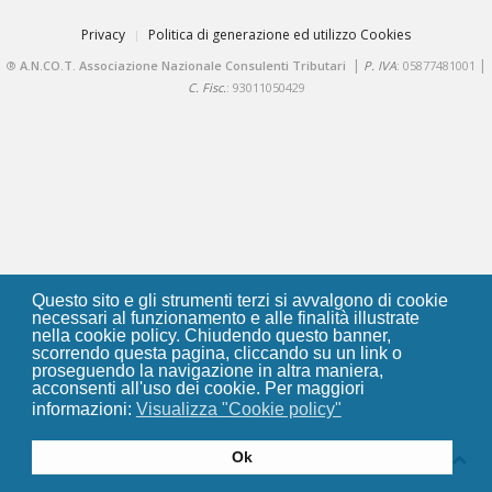
Privacy
Politica di generazione ed utilizzo Cookies
|
|
®
A.N.CO.T. Associazione Nazionale Consulenti Tributari
P. IVA
: 05877481001
C. Fisc.
: 93011050429
Questo sito e gli strumenti terzi si avvalgono di cookie
necessari al funzionamento e alle finalità illustrate
nella cookie policy. Chiudendo questo banner,
scorrendo questa pagina, cliccando su un link o
proseguendo la navigazione in altra maniera,
acconsenti all'uso dei cookie. Per maggiori
informazioni:
Visualizza "Cookie policy"
Ok